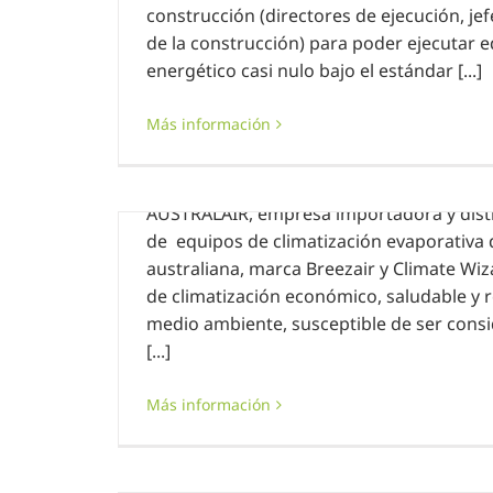
construcción (directores de ejecución, je
de la construcción) para poder ejecutar 
r
Convocatoria jornada técnica “Climat
energético casi nulo bajo el estándar [...]
de AUSTRALAIR/BREEZAIR
10 mayo, 2019
|
Sin categoría
Más información
El próximo 21 de mayo a las 9 h tendrá 
la Jornada Técnica gratuita organizada 
AUSTRALAIR, empresa importadora y distr
de equipos de climatización evaporativa 
australiana, marca Breezair y Climate Wiz
de climatización económico, saludable y r
medio ambiente, susceptible de ser consi
ción
[...]
IR
Jornada técnica SATE – BAUMIT
Más información
8 mayo, 2019
|
Sin categoría
Hoy 8 de mayo se ha celebrado en nuestr