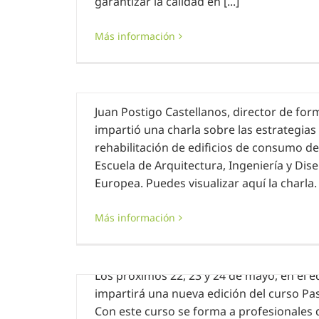
garantizar la calidad en [...]
Más información
Conferencia en la EAD
22 mayo, 2019
|
Sin categoría
Juan Postigo Castellanos, director de f
impartió una charla sobre las estrategias
rehabilitación de edificios de consumo de
Escuela de Arquitectura, Ingeniería y Dis
Europea. Puedes visualizar aquí la charla.
Más información
Curso TRADESPERSON impartido po
18 mayo, 2019
|
Sin categoría
Los próximos 22, 23 y 24 de mayo, en el e
impartirá una nueva edición del curso P
Con este curso se forma a profesionales d