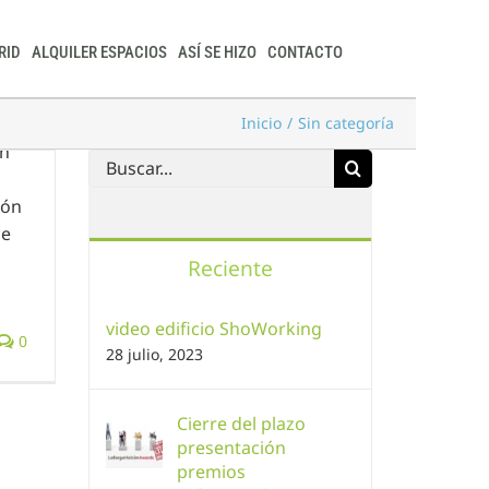
RID
ALQUILER ESPACIOS
ASÍ SE HIZO
CONTACTO
Inicio
Sin categoría
ón
Buscar:
ión
de
Reciente
video edificio ShoWorking
0
28 julio, 2023
Cierre del plazo
presentación
premios