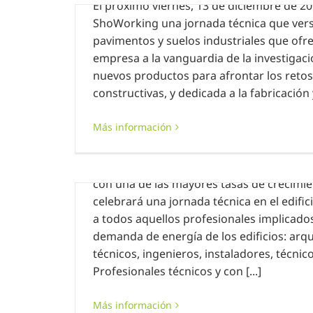
El próximo viernes, 13 de diciembre de 20
ShoWorking una jornada técnica que vers
pavimentos y suelos industriales que ofr
empresa a la vanguardia de la investigaci
nuevos productos para afrontar los retos
ones
constructivas, y dedicada a la fabricación y
Convocatoria jornada técnica Ecofor
Más información
20 noviembre, 2019
|
Sin categoría
El próximo 12 de diciembre, Ecoforest, 
con una de las mayores tasas de crecimi
celebrará una jornada técnica en el edifi
a todos aquellos profesionales implicados
demanda de energía de los edificios: arqu
técnicos, ingenieros, instaladores, técnico
st
Profesionales técnicos y con [...]
Convocatoria cursos CAPACITACIÓ
Más información