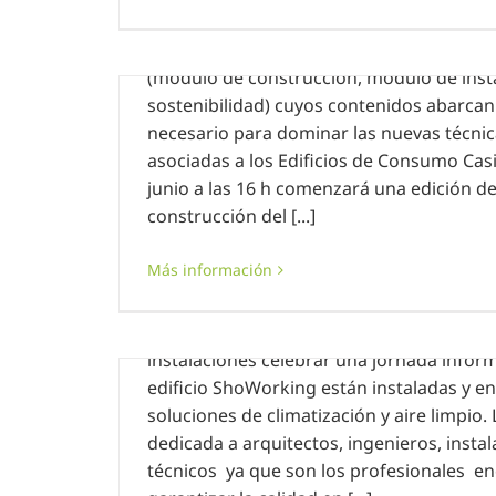
30 mayo, 2019
|
Sin categoría
Nuestro programa de CAPACITACIÓN está
(módulo de construcción, módulo de inst
sostenibilidad) cuyos contenidos abarcan
necesario para dominar las nuevas técni
asociadas a los Edificios de Consumo Casi
junio a las 16 h comenzará una edición d
WORKING
construcción del [...]
Jornada informativa ZEHNDER
Más información
28 mayo, 2019
|
Sin categoría
El pasado 28 de mayo ZEHNDER ha escog
instalaciones celebrar una jornada inform
edificio ShoWorking están instaladas y e
soluciones de climatización y aire limpio.
dedicada a arquitectos, ingenieros, insta
técnicos ya que son los profesionales e