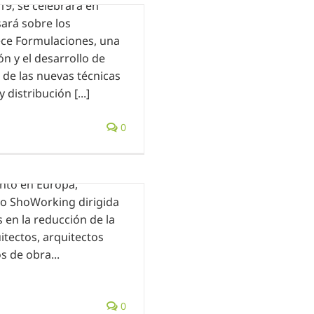
19, se celebrará en
ará sobre los
ece Formulaciones, una
ón y el desarrollo de
 de las nuevas técnicas
 distribución [...]
est
0
empresa 100% nacional
ento en Europa,
cio ShoWorking dirigida
 en la reducción de la
itectos, arquitectos
s de obra...
N SHOWORKING
0