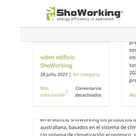
Saltar
al
Ci
contenido
23 
La
pr
so
video edificio
in
ShoWorking
so
20
ficio
re del plazo presentación premios
28 julio, 2023
|
Sin categoría
pr
king
LafargeHolcim
Más
Comentarios
Convocatoria de jornada técnica de
oría
Sin categoría
en
información
desactivados
Má
15 enero, 2020
|
Sin categoría
video
edificio
Australair distribuidor exclusivo en Españ
ShoWorking
en el edificio ShoWorking los productos 
australiana, basados en el sistema de cli
Un sistema de climatización económico, 