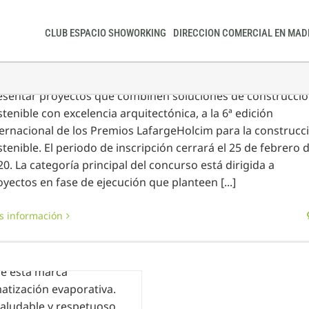
erre del plazo presentación premios LafargeHolcim
CLUB ESPACIO SHOWORKING
DIRECCION COMERCIAL EN MAD
enero, 2020
|
Sin categoría
 Fundación LafargeHolcim lanza la última llamada para
esentar proyectos que combinen soluciones de construcci
stenible con excelencia arquitectónica, a la 6ª edición
ternacional de los Premios LafargeHolcim para la construcc
stenible. El periodo de inscripción cerrará el 25 de febrero 
20. La categoría principal del concurso está dirigida a
oyectos en fase de ejecución que planteen [...]
 AUSTRALAIR
s información
a de Breezair, presenta
de esta marca
matización evaporativa.
saludable y respetuoso