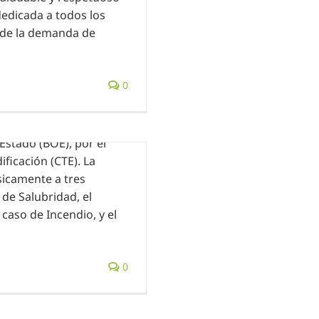
dedicada a todos los
n de la demanda de
ódigo Técnico de la
0
icó finalmente el Real
 Estado (BOE), por el
ificación (CTE). La
sicamente a tres
de Salubridad, el
aso de Incendio, y el
0
laciones