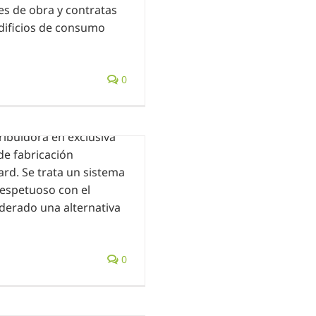
fes de obra y contratas
edificios de consumo
ización evaporativa”
0
lugar en ShoWorking
conjuntamente con
ibuidora en exclusiva
de fabricación
ard. Se trata un sistema
espe­tuoso con el
derado una alternativa
0
as instalaciones una