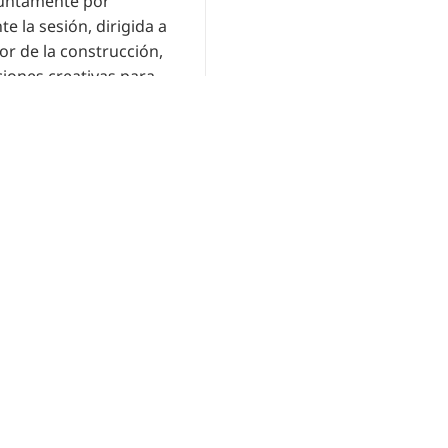
juntamente por
 la sesión, dirigida a
or de la construcción,
ciones creativas para
r práctico donde se
0
g una jornada técnica
 SMARTFLOWER en
co que sigue la
 control astronómico
iempre en un ángulo de
0