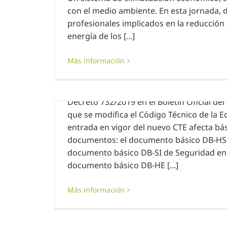
con el medio ambiente. En esta jornada, 
profesionales implicados en la reducció
RALAIR
energía de los [...]
Publicación de la modificación del C
Edificación
Más información
1 enero, 2020
|
Sin categoría
El pasado 27 de diciembre de 2019 se publ
Decreto 732/2019 en el Boletín Oficial del
que se modifica el Código Técnico de la Ed
entrada en vigor del nuevo CTE afecta bá
documentos: el documento básico DB-HS 
documento básico DB-SI de Seguridad en c
Técnico
documento básico DB-HE [...]
Más información
Convocatoria jornada técnica Formu
1 diciembre, 2019
|
Sin categoría