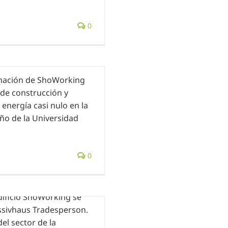
0
ormación de ShoWorking
 de construcción y
 energía casi nulo en la
eño de la Universidad
0
r ENERGIEHAUS
dificio ShoWorking se
assivhaus Tradesperson.
el sector de la